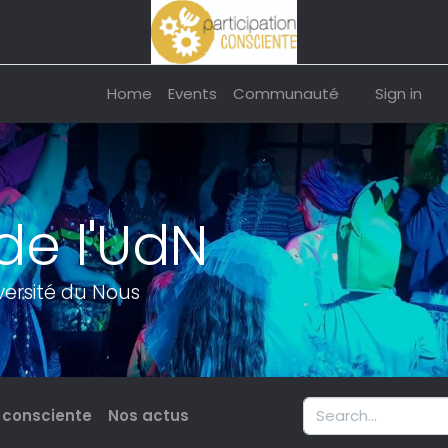
Home
Events
Communauté
Sign in
de l'UdN
iversité du Nous
n consciente
Nos actus