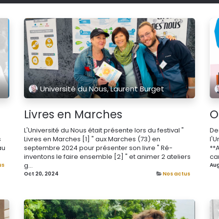
Université du Nous, Laurent Burget
Livres en Marches
O
L'Université du Nous était présente lors du festival "
De
s
Livres en Marches [1] " aux Marches (73) en
l'U
au
septembre 2024 pour présenter son livre " Ré-
**
inventons le faire ensemble [2] " et animer 2 ateliers
car
g...
us
Aug
Oct 20, 2024
Nos actus