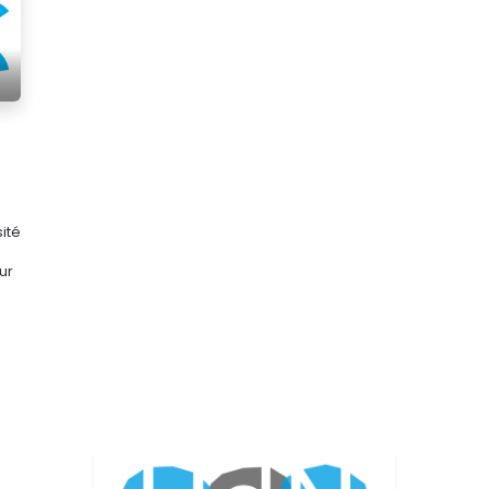
ité
ur