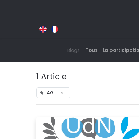
Blogs:
Tous
La participati
1 Article
AG
×